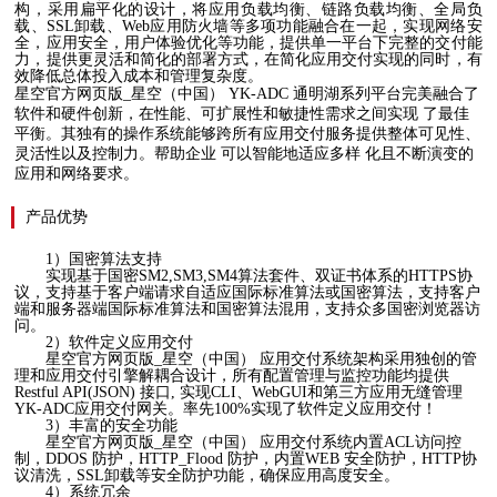
构，采用扁平化的设计，将应用负载均衡、链路负载均衡、全局负
载、SSL卸载、Web应用防火墙等多项功能融合在一起，实现网络安
全，应用安全，用户体验优化等功能，提供单一平台下完整的交付能
力，提供更灵活和简化的部署方式，在简化应用交付实现的同时，有
效降低总体投入成本和管理复杂度。
星空官方网页版_星空（中国）
YK-ADC 通明湖系列平台完美融合了
软件和硬件创新，在性能、可扩展性和敏捷性需求之间实现 了最佳
平衡。其独有的操作系统能够跨所有应用交付服务提供整体可见性、
灵活性以及控制力。帮助企业 可以智能地适应多样
化且不断演变的
应用和网络要求。
产品优势
1）
国密算法支持
实现基于国密
SM2,SM3,SM4算法套件、双证书体系的HTTPS协
议，支持基于客户端请求自适应国际标准算法或国密算法，支持客户
端和服务器端国际标准算法和国密算法混用，支持众多国密浏览器访
问。
2）
软件定义应用交付
星空官方网页版_星空（中国） 应用交付系统架构采用独创的管
理和应用交付引擎解耦合设计，所有配置管理与监控功能均提供
Restful API(JSON) 接口, 实现CLI、WebGUI和第三方应用无缝管理
YK-ADC应用交付网关。率先100%实现了软件定义应用交付！
3）
丰富的安全功能
星空官方网页版_星空（中国） 应用交付系统内置
ACL访问控
制，DDOS 防护，HTTP_Flood 防护，内置WEB 安全防护，HTTP协
议清洗，SSL卸载等安全防护功能，确保应用高度安全。
4）
系统冗余