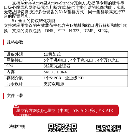
支持Active-Active及Active-Standby冗余方式;提供专用的硬件串
口级心跳线和网络级冗余判断方式;提供连接会话的镜像功能，实现
无缝故障切换;支持多台设备的N+M集群方式，同一集群最高支持32
台的配置同步。
5）
全面的协议转化功能
支持对应用协议的有效载荷中包含有
IP地址和端口进行解析和地址转
换，支持的协议包括：DNS、FTP、H.323、ICMP、SIP等。
规格参数
设备外观
机架式
1U
网络接口
个千兆电口，
个千兆光口，
个万兆光口
6
4
4
CPU
核海光处理器
8
内存
，
64GB
DDR4
存储介质
个
，企业级
1
512GB
SSD
冗余设计
支持双电源
文件下载
星空官方网页版_星空（中国） YK-ADC系列 YK-ADC
I2000H7
法律申明